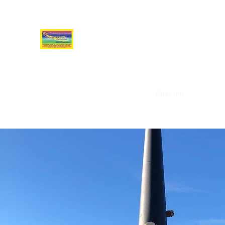
MALERMEISTER NO
IHRE WÜNSCHE GESTALTEN WIR IN
FARBE!
Start
Portfolio
Kontakt
Referenzen
Über uns
Datenschu